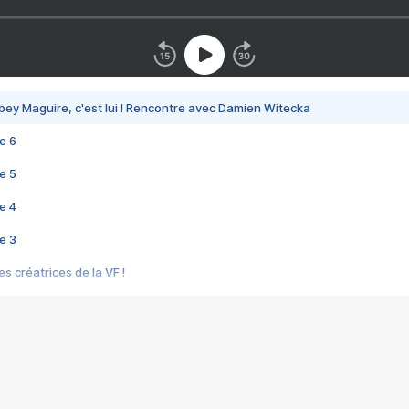
bey Maguire, c'est lui ! Rencontre avec Damien Witecka
e 6
e 5
e 4
e 3
s créatrices de la VF !
e 2
e 1
e Mektoub My Love arrive enfin ! Rencontre avec Shaïn Boumedine et Sal
i : après Toni en famille