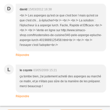
D
david
15/03/2012 16:38
<br /> Les asperges qu'est ce que c'est bon ! mais qu'est ce
que c'est chi... à éplucher!<br /> <br /> <br /> La solution :
l'éplucheur à a asperge lurch. Facile, Rapide et Efficace.<br />
<br /> <br /> Vente en ligne sur http://www.simaco-
shop.com/fr/ustensiles-de-cuisine/340-pele-asperge-epluche-
asperge-lurch-4019889125458.html<br /> <br /> <br />
l'essayer c'est l'adopter<br />
Répondre
L
le coyote
03/05/2009 15:21
ça tombe bien, j'ai justement acheté des asperges au marché
ce matin, et je n'étais pas sûre de la manière de les préparer.
merci beaucoup !
Répondre