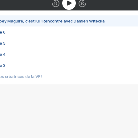
bey Maguire, c'est lui ! Rencontre avec Damien Witecka
e 6
e 5
e 4
e 3
s créatrices de la VF !
e 2
e 1
e Mektoub My Love arrive enfin ! Rencontre avec Shaïn Boumedine et Sal
i : après Toni en famille
elle réalise le bouleversant Dites lui que je l'aime