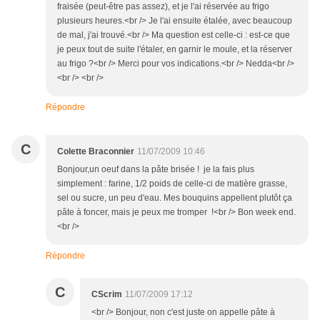
fraisée (peut-être pas assez), et je l'ai réservée au frigo
plusieurs heures.<br /> Je l'ai ensuite étalée, avec beaucoup
de mal, j'ai trouvé.<br /> Ma question est celle-ci : est-ce que
je peux tout de suite l'étaler, en garnir le moule, et la réserver
au frigo ?<br /> Merci pour vos indications.<br /> Nedda<br />
<br /> <br />
Répondre
C
Colette Braconnier
11/07/2009 10:46
Bonjour,un oeuf dans la pâte brisée ! je la fais plus
simplement : farine, 1/2 poids de celle-ci de matière grasse,
sel ou sucre, un peu d'eau. Mes bouquins appellent plutôt ça
pâte à foncer, mais je peux me tromper !<br /> Bon week end.
<br />
Répondre
C
CScrim
11/07/2009 17:12
<br /> Bonjour, non c'est juste on appelle pâte à