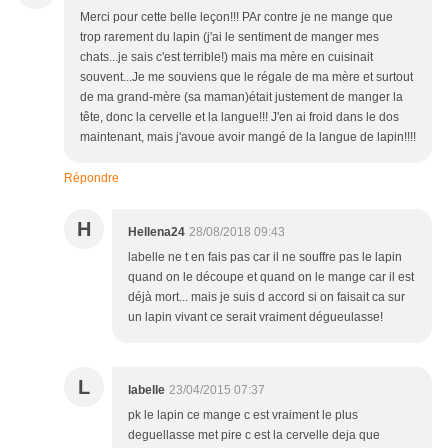
Merci pour cette belle leçon!!! PAr contre je ne mange que
trop rarement du lapin (j'ai le sentiment de manger mes
chats...je sais c'est terrible!) mais ma mère en cuisinait
souvent...Je me souviens que le régale de ma mère et surtout
de ma grand-mère (sa maman)était justement de manger la
tête, donc la cervelle et la langue!!! J'en ai froid dans le dos
maintenant, mais j'avoue avoir mangé de la langue de lapin!!!!
Répondre
H
Hellena24
28/08/2018 09:43
labelle ne t en fais pas car il ne souffre pas le lapin
quand on le découpe et quand on le mange car il est
déjà mort... mais je suis d accord si on faisait ca sur
un lapin vivant ce serait vraiment dégueulasse!
L
labelle
23/04/2015 07:37
pk le lapin ce mange c est vraiment le plus
deguellasse met pire c est la cervelle deja que