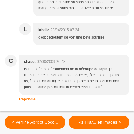
quand on le cuisine sa sans pas tres bon alors
manger c est sans moi le pauvre a du souffrire
L
labelle
23/04/2015 07:34
c est degoutent de voir une bete souffrire
C
chapot
02/08/2009 20:43
Bonne idée ce déroulement de la découpe de lapin, j'ai
l'habitude de laisser faire mon boucher, (à cause des petits
os, à ce qu'on dit !!!) je testerai la prochaine fois, et moi non
plus je n'aime pas du tout la cervelleBonne soirée
Répondre
< Verrine Abricot Coco...
Riz Pilaf... en images >