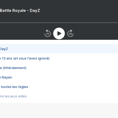
 Battle Royale - DayZ
 DayZ
 a 13 ans (et vous l'avez ignoré)
e (littéralement)
im Rayan
 toutes les règles
s les jeux vidéo
us choquant de Rockstar ? - Le scandale BULLY
e plus moche de Steam