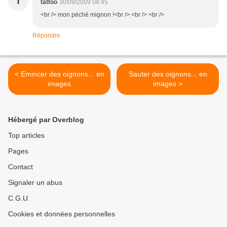
T
tattoo
30/09/2009 08:45
<br /> mon péché mignon !<br /> <br /> <br />
Répondre
< Emincer des oignons... en
Sauter des oignons... en
images
images >
Hébergé par Overblog
Top articles
Pages
Contact
Signaler un abus
C.G.U.
Cookies et données personnelles