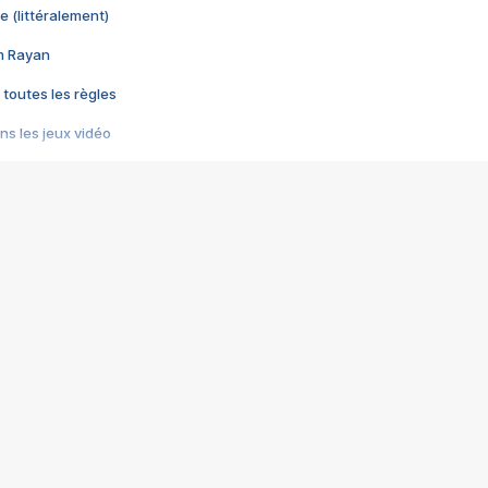
e (littéralement)
im Rayan
 toutes les règles
s les jeux vidéo
us choquant de Rockstar ? - Le scandale BULLY
e plus moche de Steam
du RÊVE tourne au CAUCHEMAR
pendant 8 heures
it… à tort
umiliés par un jeu vidéo
ire - Final Fantasy 8
ti un empire - Age of Empires
story DOFUS