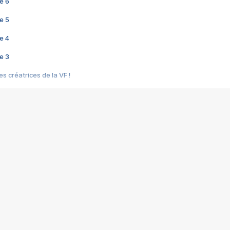
e 6
e 5
e 4
e 3
s créatrices de la VF !
e 2
e 1
e Mektoub My Love arrive enfin ! Rencontre avec Shaïn Boumedine et Sal
i : après Toni en famille
elle réalise le bouleversant Dites lui que je l'aime
ais ! Rencontre autour de Vie privée de Rebecca Zlotowski
 de Marguerite, Grave... Rencontre avec Ella Rumpf
 Les Rêveurs, un film intime sur la santé mentale