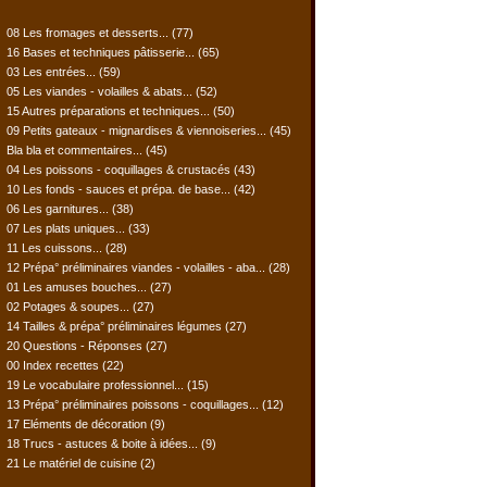
08 Les fromages et desserts...
(77)
16 Bases et techniques pâtisserie...
(65)
03 Les entrées...
(59)
05 Les viandes - volailles & abats...
(52)
15 Autres préparations et techniques...
(50)
09 Petits gateaux - mignardises & viennoiseries...
(45)
Bla bla et commentaires...
(45)
04 Les poissons - coquillages & crustacés
(43)
10 Les fonds - sauces et prépa. de base...
(42)
06 Les garnitures...
(38)
07 Les plats uniques...
(33)
11 Les cuissons...
(28)
12 Prépa° préliminaires viandes - volailles - aba...
(28)
01 Les amuses bouches...
(27)
02 Potages & soupes...
(27)
14 Tailles & prépa° préliminaires légumes
(27)
20 Questions - Réponses
(27)
00 Index recettes
(22)
19 Le vocabulaire professionnel...
(15)
13 Prépa° préliminaires poissons - coquillages...
(12)
17 Eléments de décoration
(9)
18 Trucs - astuces & boite à idées...
(9)
21 Le matériel de cuisine
(2)