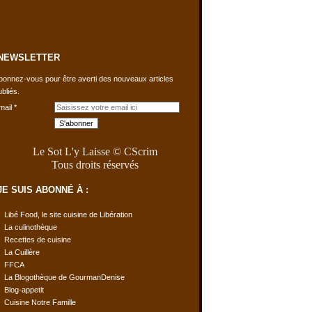
NEWSLETTER
bonnez-vous pour être averti des nouveaux articles
ubliés.
mail
Le Sot L'y Laisse © CScrim
Tous droits réservés
JE SUIS ABONNÉ À :
Libé Food, le site cuisine de Libération
La culinothèque
Recettes de cuisine
La Cuillère
FFCA
La Blogothèque de GourmanDenise
Blog-appetit
Cuisine Notre Famille