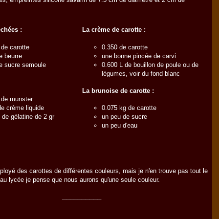
échées :
La crème de carotte :
 de carotte
0.350 de carotte
e beurre
une bonne pincée de carvi
e sucre semoule
0.600 L de bouillon de poule ou de
légumes, voir du fond blanc
La brunoise de carotte :
 de munster
de crème liquide
0.075 kg de carotte
s de gélatine de 2 gr
un peu de sucre
un peu d'eau
employé des carottes de différentes couleurs, mais je n'en trouve pas tout le
au lycée je pense que nous aurons qu'une seule couleur.
__________