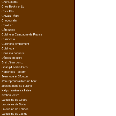
Chef Doudou
Chez Becky et Liz
Chez Kiki
Chiva's Régal
Chocopralin
CookEco
Côté soleil
Cuisine et Campagne de France
CuisineFlo
Cuisinons simplement
Cuisinova
Dans ma coquerie
Délices en délire
Et si c'était bon...
Gossip'Food in Paris
Happiness Factory
Jeannotte et Jifoutou
J'en reprendrai bien un bout...
Jessica dans sa cuisine
Kaliyo ramène sa fraise
Kitchen Victim
La cuisine de Circée
La cuisine de Doria
La cuisine de Fabrice
La cuisine de Jackie