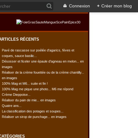
Connexion
+
Créer mon blog
ARTICLES RÉCENTS
Pavé de rascasse sur poélée d'agarics, fèves et
coques, sauce basilic...
Désosser et ficeler une épaule d'agneau en melon... en
images
Réaliser de la crème fouettée ou de la crème chantilly...
en images
100% Mag et M6... suite et fin !
100% Mag me pique une photo... M6 me répond
Crème Dieppoise...
Réaliser du pain de mie... en images
Quatre ans...
La classification des potages et soupes...
Réaliser un sirop de punchage... en images
CATÉGORIES