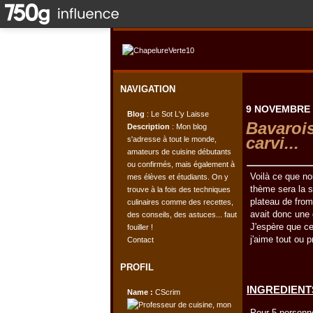
NAVIGATION
9 NOVEMBRE 
Blog
: Le Sot L'y Laisse
Bavarois
Description
: Mon blog
carvi...
s'adresse à tout le monde,
amateurs de cuisine débutants
ou confirmés, mais également à
Voilà ce que no
mes élèves et étudiants. On y
thème sera la 
trouve à la fois des techniques
plateau de from
culinaires comme des recettes,
avait donc une 
des conseils, des astuces... faut
J'espère que ce
fouiller !
j'aime tout ou p
Contact
PROFIL
INGREDIENTS
Name :
CScrim
Pour 5 personne