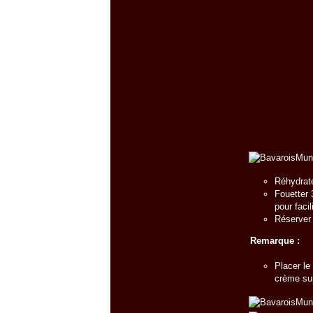
Réhydrate
Fouetter 
pour facil
Réserver 
Remarque :
Placer le
crème sur