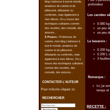
profondeur
Les carottes s
0.080 kg
un peu d
un peu d
À Propos :
Professeur de
Le bavarois :
cuisine, mon blog s'adresse à
tout le monde, amateurs de
0.200 kg
cuisine et de pâtisserie,
0.200 L 
débutants ou confirmés, mais
3 feuille
également à mes élèves. On y
trouve des techniques culinaires
comme des recettes, des
conseils, des astuces...
Remarque :
CONTACTER L'AUTEUR
Ici j'ai 
Pour m'écrire cliquez ici
temps et 
RECHERCHER
RECETTE :