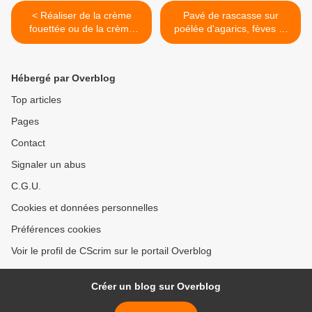
< Réaliser de la crème
Pavé de rascasse sur
fouettée ou de la crème
poélée d'agarics, fèves et
chantilly... en images
coques, sauce basilic... >
Hébergé par Overblog
Top articles
Pages
Contact
Signaler un abus
C.G.U.
Cookies et données personnelles
Préférences cookies
Voir le profil de CScrim sur le portail Overblog
Créer un blog sur Overblog