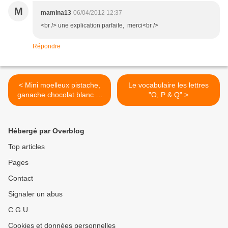
M
mamina13
06/04/2012 12:37
<br /> une explication parfaite, merci<br />
Répondre
< Mini moelleux pistache,
Le vocabulaire les lettres
ganache chocolat blanc et
"O, P & Q" >
framboise...
Hébergé par Overblog
Top articles
Pages
Contact
Signaler un abus
C.G.U.
Cookies et données personnelles