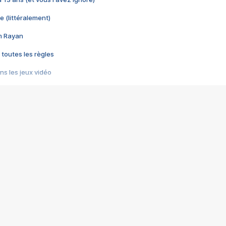
e (littéralement)
im Rayan
 toutes les règles
s les jeux vidéo
us choquant de Rockstar ? - Le scandale BULLY
e plus moche de Steam
du RÊVE tourne au CAUCHEMAR
pendant 8 heures
it… à tort
umiliés par un jeu vidéo
ire - Final Fantasy 8
ti un empire - Age of Empires