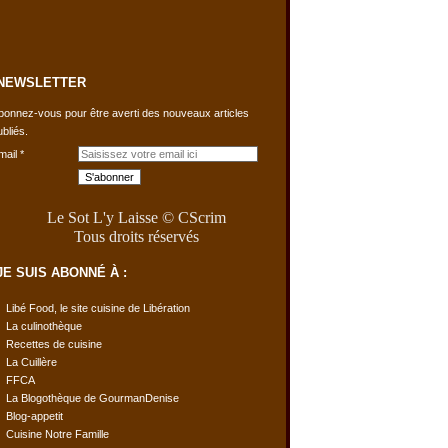
NEWSLETTER
bonnez-vous pour être averti des nouveaux articles
ubliés.
mail
Le Sot L'y Laisse © CScrim
Tous droits réservés
JE SUIS ABONNÉ À :
Libé Food, le site cuisine de Libération
La culinothèque
Recettes de cuisine
La Cuillère
FFCA
La Blogothèque de GourmanDenise
Blog-appetit
Cuisine Notre Famille