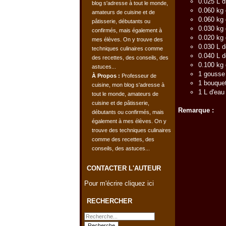
0.025 L d'
0.060 kg 
0.060 kg 
0.030 kg 
0.020 kg
0.030 L 
0.040 L d
0.100 kg 
1 gousse 
À Propos :
Professeur de
1 bouquet
cuisine, mon blog s'adresse à
1 L d'eau
tout le monde, amateurs de
cuisine et de pâtisserie,
Remarque :
débutants ou confirmés, mais
également à mes élèves. On y
trouve des techniques culinaires
comme des recettes, des
conseils, des astuces...
CONTACTER L'AUTEUR
Pour m'écrire cliquez ici
RECHERCHER