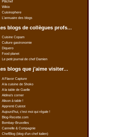
Ptitchef
Wikio
Cuisinophere
L'annuaire des blogs
es blogs de collègues profs...
Cuisine Copam
Culture gastronomie
Diquero
Food planet
Le petit journal de chef Damien
es blogs que j'aime visiter...
A Flavor Capture
A la cuisine de Shoko
A la table de Gaelle
Aldina's corner
Alison à table !
Apprenti Cuistot
Aujourd'hui, c'est moi qui régale !
Blog-Recette.com
Bombay-Bruxelles
Cannelle & Compagnie
ChefBlog (blog d'un chef italien)