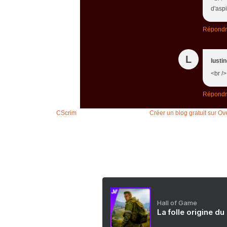
d'aspi
Répond
L
lusti
<br />
Répond
Voir le profil de
CScrim
sur le portail Overblog
Créer un blog gratuit sur Ov
Hall of Game
La folle origine du