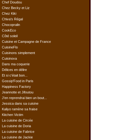
Chef Doudou
Chez Becky et Liz
Chez Kiki
Chiva's Régal
Chocopralin
CookEco
Côté soleil
Cuisine et Campagne de France
CuisineFlo
Cuisinons simplement
Cuisinova
Dans ma coquerie
Délices en délire
Et si c'était bon...
Gossip'Food in Paris
Happiness Factory
Jeannotte et Jifoutou
J'en reprendrai bien un bout...
Jessica dans sa cuisine
Kaliyo ramène sa fraise
Kitchen Victim
La cuisine de Circée
La cuisine de Doria
La cuisine de Fabrice
La cuisine de Jackie