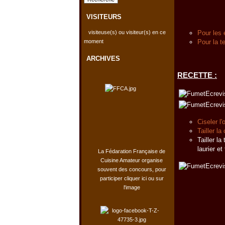
VISITEURS
Pour les 
visiteuse(s) ou visiteur(s) en ce
Pour la t
moment
ARCHIVES
RECETTE :
Ciseler l
Tailler l
Tailler l
laurier e
La Fédaration Française de
Cuisine Amateur organise
souvent des concours, pour
participer cliquer ici ou sur
l'image