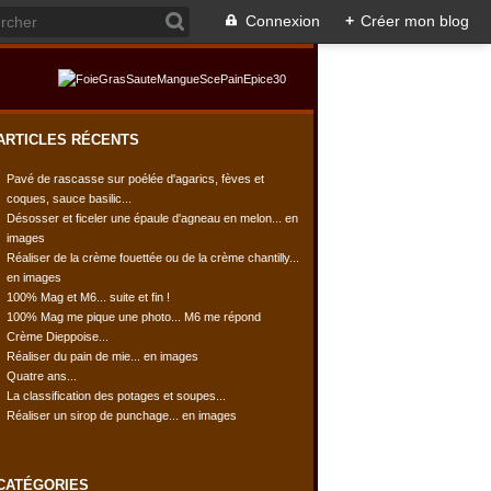
Connexion
+
Créer mon blog
ARTICLES RÉCENTS
Pavé de rascasse sur poélée d'agarics, fèves et
coques, sauce basilic...
Désosser et ficeler une épaule d'agneau en melon... en
images
Réaliser de la crème fouettée ou de la crème chantilly...
en images
100% Mag et M6... suite et fin !
100% Mag me pique une photo... M6 me répond
Crème Dieppoise...
Réaliser du pain de mie... en images
Quatre ans...
La classification des potages et soupes...
Réaliser un sirop de punchage... en images
CATÉGORIES