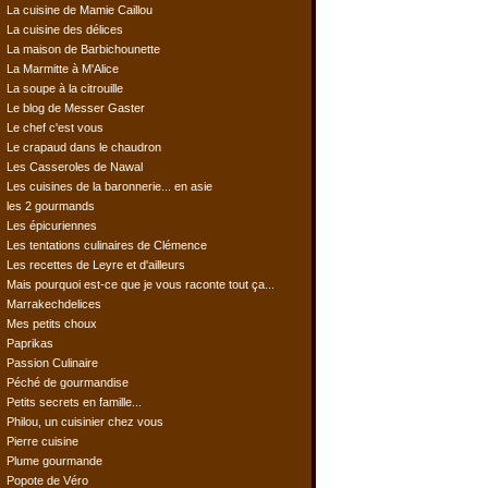
La cuisine de Mamie Caillou
La cuisine des délices
La maison de Barbichounette
La Marmitte à M'Alice
La soupe à la citrouille
Le blog de Messer Gaster
Le chef c'est vous
Le crapaud dans le chaudron
Les Casseroles de Nawal
Les cuisines de la baronnerie... en asie
les 2 gourmands
Les épicuriennes
Les tentations culinaires de Clémence
Les recettes de Leyre et d'ailleurs
Mais pourquoi est-ce que je vous raconte tout ça...
Marrakechdelices
Mes petits choux
Paprikas
Passion Culinaire
Péché de gourmandise
Petits secrets en famille...
Philou, un cuisinier chez vous
Pierre cuisine
Plume gourmande
Popote de Véro