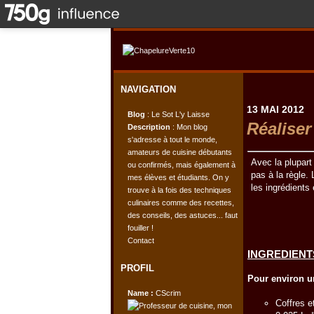
NAVIGATION
13 MAI 2012
Blog
: Le Sot L'y Laisse
Réaliser
Description
: Mon blog
s'adresse à tout le monde,
amateurs de cuisine débutants
Avec la plupart
ou confirmés, mais également à
pas à la règle
mes élèves et étudiants. On y
les ingrédients
trouve à la fois des techniques
culinaires comme des recettes,
des conseils, des astuces... faut
fouiller !
Contact
INGREDIENTS
PROFIL
Pour environ u
Name :
CScrim
Coffres e