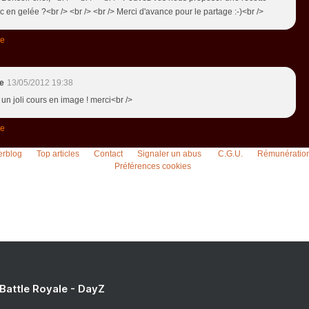
c en gelée ?<br /> <br /> <br /> Merci d'avance pour le partage :-)<br />
re
ne
13/05/2012 19:38
 un joli cours en image ! merci<br />
re
erblog
Top articles
Contact
Signaler un abus
C.G.U.
Rémunération 
Préférences cookies
 Battle Royale - DayZ