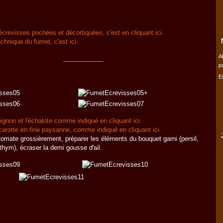
écrevisses pochées et décortiquées, c'est en cliquant ici.
echnique du fumet, c'est ici.
A
__________
p
E
'oignon et l'échalote comme indiqué en cliquant ici.
a carotte en fine paysanne, comme indiqué en cliquant ici.
a tomate grossièrement, préparer les éléments du bouquet garni (persil,
t thym), écraser la demi gousse d'ail.