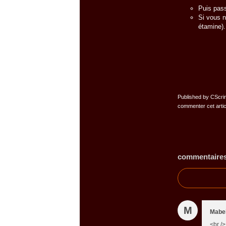
Puis pass
Si vous n
étamine).
Published by CScri
commenter cet arti
commentaire
M
Mabe
<br /