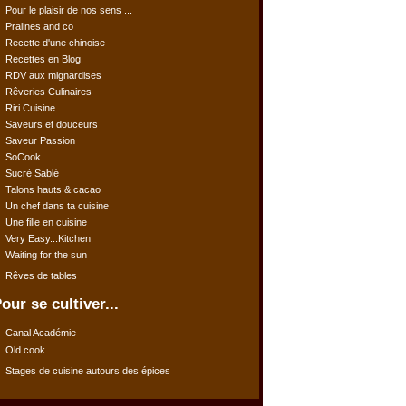
Pour le plaisir de nos sens ...
Pralines and co
Recette d'une chinoise
Recettes en Blog
RDV aux mignardises
Rêveries Culinaires
Riri Cuisine
Saveurs et douceurs
Saveur Passion
SoCook
Sucrè Sablé
Talons hauts & cacao
Un chef dans ta cuisine
Une fille en cuisine
Very Easy...Kitchen
Waiting for the sun
Rêves de tables
our se cultiver...
Canal Académie
Old cook
Stages de cuisine autours des épices