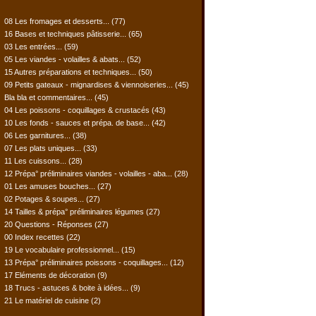
08 Les fromages et desserts...
(77)
16 Bases et techniques pâtisserie...
(65)
03 Les entrées...
(59)
05 Les viandes - volailles & abats...
(52)
15 Autres préparations et techniques...
(50)
09 Petits gateaux - mignardises & viennoiseries...
(45)
Bla bla et commentaires...
(45)
04 Les poissons - coquillages & crustacés
(43)
10 Les fonds - sauces et prépa. de base...
(42)
06 Les garnitures...
(38)
07 Les plats uniques...
(33)
11 Les cuissons...
(28)
12 Prépa° préliminaires viandes - volailles - aba...
(28)
01 Les amuses bouches...
(27)
02 Potages & soupes...
(27)
14 Tailles & prépa° préliminaires légumes
(27)
20 Questions - Réponses
(27)
00 Index recettes
(22)
19 Le vocabulaire professionnel...
(15)
13 Prépa° préliminaires poissons - coquillages...
(12)
17 Eléments de décoration
(9)
18 Trucs - astuces & boite à idées...
(9)
21 Le matériel de cuisine
(2)