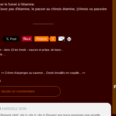
er le fumet à l'étamine.
'avez pas d'étamine, le passer au chinois étamine, (chinois ou passoire
__________
Repost
0
m
-
dans
10 les fonds - sauces et prépa. de base...
cle
…
<< Crème d'asperges au saumon...
Oeufs brouillés en coquille... >>
s
P
Ajouter un commentaire
l
14/05/2012 18:06
> Bonsoir chef, <br /> <br /> <br /> Pouvez vos nous proposer une recette