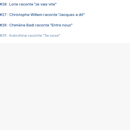
28 : Lorie raconte "Je vais vite"
#27 : Christophe Willem raconte "Jacques a dit"
#26 : Chimène Badi raconte "Entre nous"
#25 : Indochine raconte "3e sexe"
#24 : Zaho raconte "C'est chelou"
#23 : Patrick Bruel raconte "Au café des délices"
#22 : Kyo raconte "Le chemin"
#21 : Nolwenn Leroy raconte "Cassé"
#20 : Patrick Hernandez raconte "Born to be alive"
#19 : Lorie raconte "Près de moi"
#18 : Michael Jones raconte "A nos actes manqués" (avec Jean-Jacque
#17 : Khaled raconte "Aïcha"
#16 : Corneille raconte "Parce qu'on vient de loin"