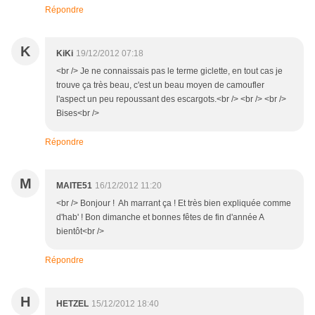
Répondre
K
KiKi
19/12/2012 07:18
<br /> Je ne connaissais pas le terme giclette, en tout cas je
trouve ça très beau, c'est un beau moyen de camoufler
l'aspect un peu repoussant des escargots.<br /> <br /> <br />
Bises<br />
Répondre
M
MAITE51
16/12/2012 11:20
<br /> Bonjour ! Ah marrant ça ! Et très bien expliquée comme
d'hab' ! Bon dimanche et bonnes fêtes de fin d'année A
bientôt<br />
Répondre
H
HETZEL
15/12/2012 18:40