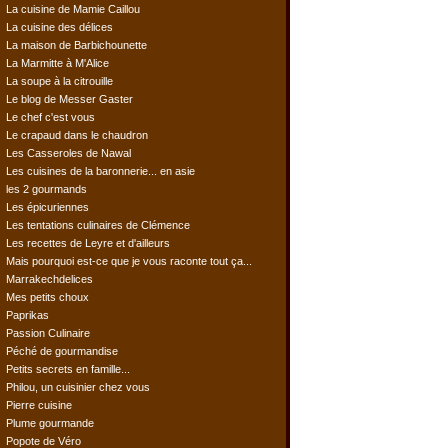
La cuisine de Mamie Caillou
La cuisine des délices
La maison de Barbichounette
La Marmitte à M'Alice
La soupe à la citrouille
Le blog de Messer Gaster
Le chef c'est vous
Le crapaud dans le chaudron
Les Casseroles de Nawal
Les cuisines de la baronnerie... en asie
les 2 gourmands
Les épicuriennes
Les tentations culinaires de Clémence
Les recettes de Leyre et d'ailleurs
Mais pourquoi est-ce que je vous raconte tout ça...
Marrakechdelices
Mes petits choux
Paprikas
Passion Culinaire
Péché de gourmandise
Petits secrets en famille...
Philou, un cuisinier chez vous
Pierre cuisine
Plume gourmande
Popote de Véro