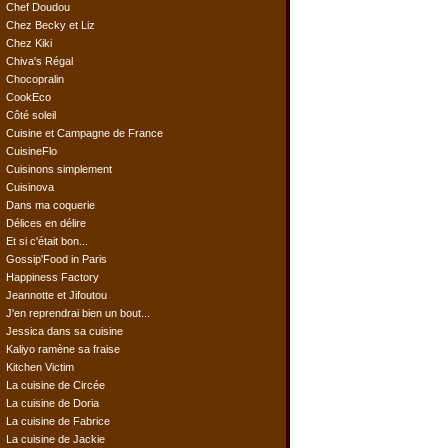
Chef Doudou
Chez Becky et Liz
Chez Kiki
Chiva's Régal
Chocopralin
CookEco
Côté soleil
Cuisine et Campagne de France
CuisineFlo
Cuisinons simplement
Cuisinova
Dans ma coquerie
Délices en délire
Et si c'était bon...
Gossip'Food in Paris
Happiness Factory
Jeannotte et Jifoutou
J'en reprendrai bien un bout...
Jessica dans sa cuisine
Kaliyo ramène sa fraise
Kitchen Victim
La cuisine de Circée
La cuisine de Doria
La cuisine de Fabrice
La cuisine de Jackie