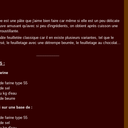
tée est une pâte que j'aime bien faire car même si elle est un peu délicate
trouve amusant qu'avec si peu d'ingrédients, on obtient après cuisson une
roustillante.
pâte feuilletée classique car il en existe plusieurs variantes, tel que le
rsé, le feuilletage avec une détrempe beurrée, le feuilletage au chocolat...
__________
 :
arine
de farine type 55
de sel
u kg d'eau
de beurre
ti sur une base de :
de farine type 55
de sel
u kg d'eau