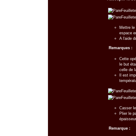
Mettre le 
espace en
A l'aide d
Remarques :
Cette opé
le but ét
celle de 
Il est im
températu
Casser le
Plier le p
épaisseur
Remarque :