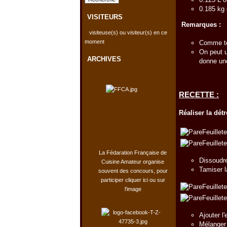
0.185 kg 
VISITEURS
Remarques :
visiteuse(s) ou visiteur(s) en ce
moment
Comme tou
On peut u
ARCHIVES
donne une
RECETTE :
Réaliser la dét
La Fédaration Française de
Dissoudre
Cuisine Amateur organise
Tamiser l
souvent des concours, pour
participer cliquer ici ou sur
l'image
Ajouter l
Mélanger 