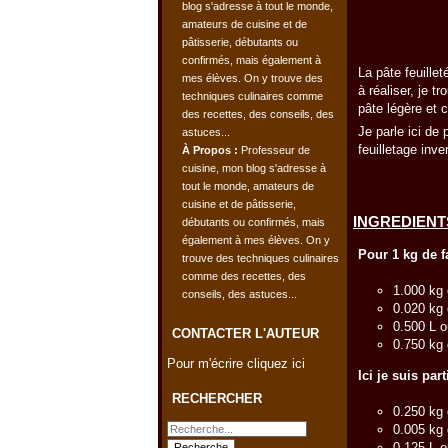
La pâte feuille
à réaliser, je 
pâte légère et c
Je parle ici de 
feuilletage inve
À Propos :
Professeur de
cuisine, mon blog s'adresse à
tout le monde, amateurs de
cuisine et de pâtisserie,
INGREDIENTS
débutants ou confirmés, mais
également à mes élèves. On y
Pour 1 kg de f
trouve des techniques culinaires
comme des recettes, des
1.000 kg 
conseils, des astuces...
0.020 kg 
0.500 L o
CONTACTER L'AUTEUR
0.750 kg 
Pour m'écrire cliquez ici
Ici je suis par
RECHERCHER
0.250 kg 
0.005 kg 
0.125 L o