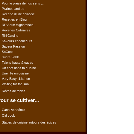
Pour le plaisir de nos sens ...
Pralines and co
Recette d'une chinoise
Recettes en Blog
RDV aux mignardises
Rêveries Culinaires
Riri Cuisine
Saveurs et douceurs
Saveur Passion
SoCook
Sucrè Sablé
Talons hauts & cacao
Un chef dans ta cuisine
Une fille en cuisine
Very Easy...Kitchen
Waiting for the sun
Rêves de tables
our se cultiver...
Canal Académie
Old cook
Stages de cuisine autours des épices