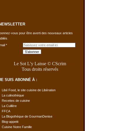
NEWSLETTER
bonnez-vous pour être averti des nouveaux articles
ubliés.
mail
Le Sot L'y Laisse © CScrim
Tous droits réservés
JE SUIS ABONNÉ À :
Libé Food, le site cuisine de Libération
La culinothèque
Recettes de cuisine
La Cuillère
FFCA
La Blogothèque de GourmanDenise
Blog-appetit
Cuisine Notre Famille