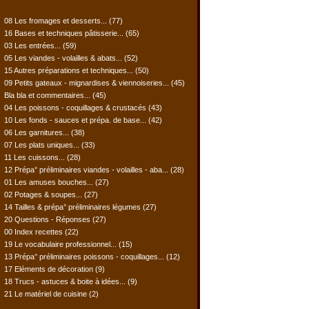
08 Les fromages et desserts...
(77)
16 Bases et techniques pâtisserie...
(65)
03 Les entrées...
(59)
05 Les viandes - volailles & abats...
(52)
15 Autres préparations et techniques...
(50)
09 Petits gateaux - mignardises & viennoiseries...
(45)
Bla bla et commentaires...
(45)
04 Les poissons - coquillages & crustacés
(43)
10 Les fonds - sauces et prépa. de base...
(42)
06 Les garnitures...
(38)
07 Les plats uniques...
(33)
11 Les cuissons...
(28)
12 Prépa° préliminaires viandes - volailles - aba...
(28)
01 Les amuses bouches...
(27)
02 Potages & soupes...
(27)
14 Tailles & prépa° préliminaires légumes
(27)
20 Questions - Réponses
(27)
00 Index recettes
(22)
19 Le vocabulaire professionnel...
(15)
13 Prépa° préliminaires poissons - coquillages...
(12)
17 Eléments de décoration
(9)
18 Trucs - astuces & boite à idées...
(9)
21 Le matériel de cuisine
(2)