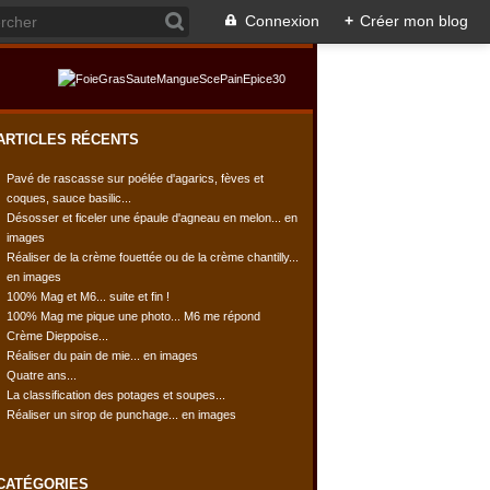
Connexion
+
Créer mon blog
ARTICLES RÉCENTS
Pavé de rascasse sur poélée d'agarics, fèves et
coques, sauce basilic...
Désosser et ficeler une épaule d'agneau en melon... en
images
Réaliser de la crème fouettée ou de la crème chantilly...
en images
100% Mag et M6... suite et fin !
100% Mag me pique une photo... M6 me répond
Crème Dieppoise...
Réaliser du pain de mie... en images
Quatre ans...
La classification des potages et soupes...
Réaliser un sirop de punchage... en images
CATÉGORIES