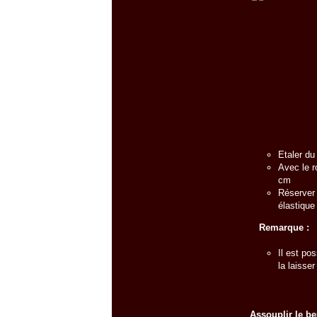
Etaler du
Avec le r
cm
Réserver 
élastique
Remarque :
Il est po
la laisser
Assouplir le be