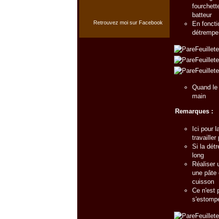
fourchett
batteur
Retrouvez moi sur Facebook
En fonctio
détrempe
Quand le 
main
Remarques :
Ici pour 
travailler
Si la dét
long
Réaliser 
une pâte 
cuisson
Ce n'est 
s'estompe