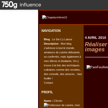
NAVIGATION
4 AVRIL 2010
Blog
: Le Sot L'y Laisse
Réaliser
Description
: Mon blog
images
s'adresse à tout le monde,
amateurs de cuisine débutants
ou confirmés, mais également à
mes élèves et étudiants. On y
trouve à la fois des techniques
culinaires comme des recettes,
des conseils, des astuces... faut
fouiller !
Contact
PROFIL
Name :
CScrim