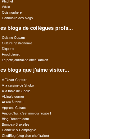
Ptitchef
Wikio
Cuisinophere
L'annuaire des blogs
es blogs de collègues profs...
Cuisine Copam
Culture gastronomie
Diquero
Food planet
Le petit journal de chef Damien
es blogs que j'aime visiter...
A Flavor Capture
A la cuisine de Shoko
A la table de Gaelle
Aldina's corner
Alison à table !
Apprenti Cuistot
Aujourd'hui, c'est moi qui régale !
Blog-Recette.com
Bombay-Bruxelles
Cannelle & Compagnie
ChefBlog (blog d'un chef italien)