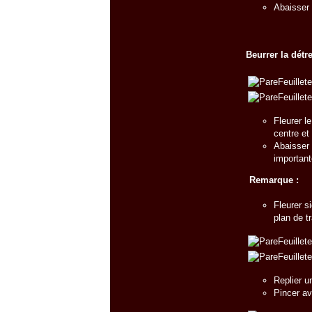
Abaisser s
Beurrer la détr
Fleurer l
centre et 
Abaisser 
important
Remarque :
Fleurer s
plan de tr
Replier u
Pincer av