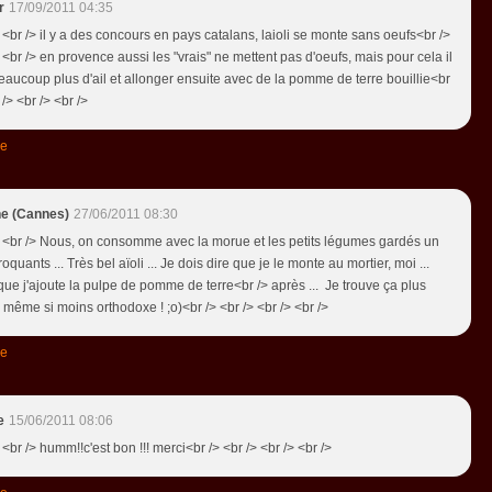
r
17/09/2011 04:35
 <br /> il y a des concours en pays catalans, laioli se monte sans oeufs<br />
 <br /> en provence aussi les "vrais" ne mettent pas d'oeufs, mais pour cela il
beaucoup plus d'ail et allonger ensuite avec de la pomme de terre bouillie<br
 /> <br /> <br />
re
e (Cannes)
27/06/2011 08:30
> <br /> Nous, on consomme avec la morue et les petits légumes gardés un
oquants ... Très bel aïoli ... Je dois dire que je le monte au mortier, moi ...
que j'ajoute la pulpe de pomme de terre<br /> après ... Je trouve ça plus
, même si moins orthodoxe ! ;o)<br /> <br /> <br /> <br />
re
e
15/06/2011 08:06
 <br /> humm!!c'est bon !!! merci<br /> <br /> <br /> <br />