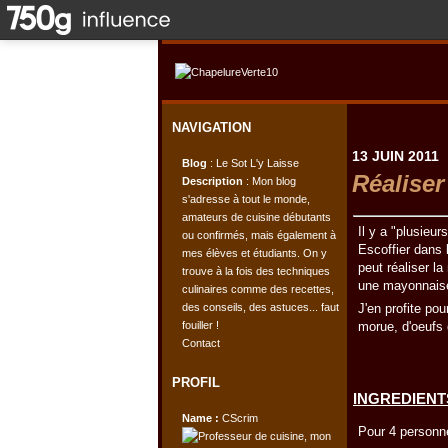
NAVIGATION
13 JUIN 2011
Blog
: Le Sot L'y Laisse
Réaliser
Description
: Mon blog
s'adresse à tout le monde,
amateurs de cuisine débutants
Il y a "plusieur
ou confirmés, mais également à
Escoffier dans 
mes élèves et étudiants. On y
peut réaliser 
trouve à la fois des techniques
une mayonnaise 
culinaires comme des recettes,
des conseils, des astuces... faut
J'en profite pou
fouiller !
morue, d'oeufs 
Contact
PROFIL
INGREDIENTS
Name :
CScrim
Pour 4 personn