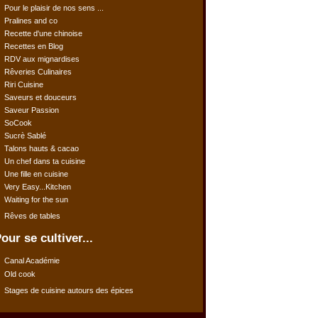
Pour le plaisir de nos sens ...
Pralines and co
Recette d'une chinoise
Recettes en Blog
RDV aux mignardises
Rêveries Culinaires
Riri Cuisine
Saveurs et douceurs
Saveur Passion
SoCook
Sucrè Sablé
Talons hauts & cacao
Un chef dans ta cuisine
Une fille en cuisine
Very Easy...Kitchen
Waiting for the sun
Rêves de tables
our se cultiver...
Canal Académie
Old cook
Stages de cuisine autours des épices