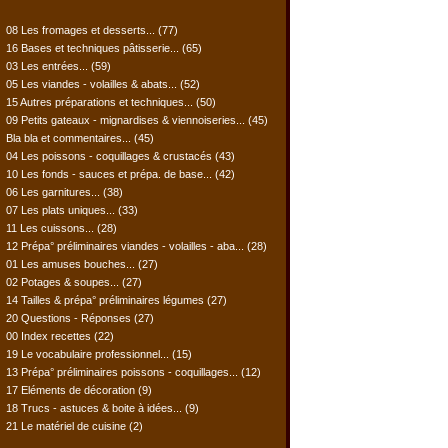
08 Les fromages et desserts...
(77)
16 Bases et techniques pâtisserie...
(65)
03 Les entrées...
(59)
05 Les viandes - volailles & abats...
(52)
15 Autres préparations et techniques...
(50)
09 Petits gateaux - mignardises & viennoiseries...
(45)
Bla bla et commentaires...
(45)
04 Les poissons - coquillages & crustacés
(43)
10 Les fonds - sauces et prépa. de base...
(42)
06 Les garnitures...
(38)
07 Les plats uniques...
(33)
11 Les cuissons...
(28)
12 Prépa° préliminaires viandes - volailles - aba...
(28)
01 Les amuses bouches...
(27)
02 Potages & soupes...
(27)
14 Tailles & prépa° préliminaires légumes
(27)
20 Questions - Réponses
(27)
00 Index recettes
(22)
19 Le vocabulaire professionnel...
(15)
13 Prépa° préliminaires poissons - coquillages...
(12)
17 Eléments de décoration
(9)
18 Trucs - astuces & boite à idées...
(9)
21 Le matériel de cuisine
(2)