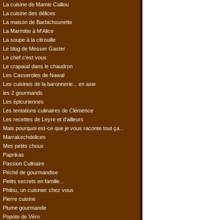
La cuisine de Mamie Caillou
La cuisine des délices
La maison de Barbichounette
La Marmitte à M'Alice
La soupe à la citrouille
Le blog de Messer Gaster
Le chef c'est vous
Le crapaud dans le chaudron
Les Casseroles de Nawal
Les cuisines de la baronnerie... en asie
les 2 gourmands
Les épicuriennes
Les tentations culinaires de Clémence
Les recettes de Leyre et d'ailleurs
Mais pourquoi est-ce que je vous raconte tout ça...
Marrakechdelices
Mes petits choux
Paprikas
Passion Culinaire
Péché de gourmandise
Petits secrets en famille...
Philou, un cuisinier chez vous
Pierre cuisine
Plume gourmande
Popote de Véro