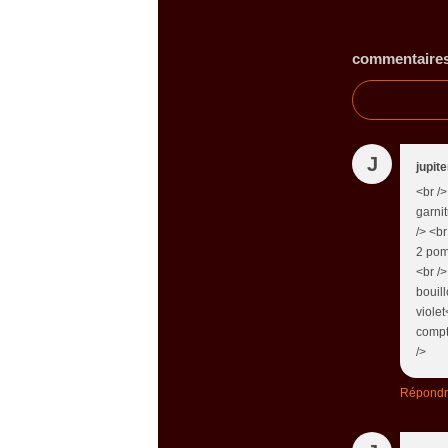
commentaire
J
jupite
<br />
garnit
/> <br
2 pom
<br /
bouill
violet
compt
/>
Répond