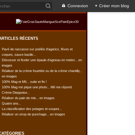
Connexion
+
Créer mon blog
ARTICLES RÉCENTS
Pavé de rascasse sur poélée d'agarics, fèves et
coques, sauce basilic...
Désosser et ficeler une épaule d'agneau en melon... en
images
Réaliser de la crème fouettée ou de la crème chantilly...
en images
100% Mag et M6... suite et fin !
100% Mag me pique une photo... M6 me répond
Crème Dieppoise...
Réaliser du pain de mie... en images
Quatre ans...
La classification des potages et soupes...
Réaliser un sirop de punchage... en images
CATÉGORIES