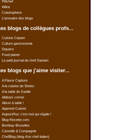
Ptitchef
Wikio
Cuisinophere
L'annuaire des blogs
es blogs de collègues profs...
Cuisine Copam
Culture gastronomie
Diquero
Food planet
Le petit journal de chef Damien
es blogs que j'aime visiter...
A Flavor Capture
A la cuisine de Shoko
A la table de Gaelle
Aldina's corner
Alison à table !
Apprenti Cuistot
Aujourd'hui, c'est moi qui régale !
Blog-Recette.com
Bombay-Bruxelles
Cannelle & Compagnie
ChefBlog (blog d'un chef italien)