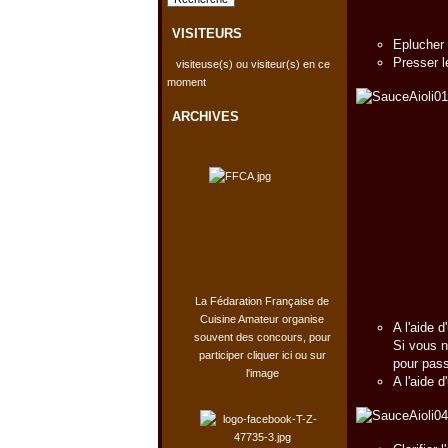
VISITEURS
Eplucher l
Presser le
visiteuse(s) ou visiteur(s) en ce
moment
ARCHIVES
La Fédaration Française de
Cuisine Amateur organise
A l'aide d
souvent des concours, pour
Si vous n
participer cliquer ici ou sur
pour pass
l'image
A l'aide d