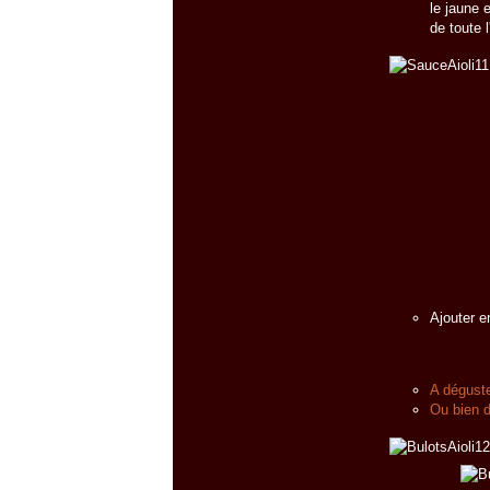
le jaune e
de toute l
Ajouter e
A déguste
Ou bien d