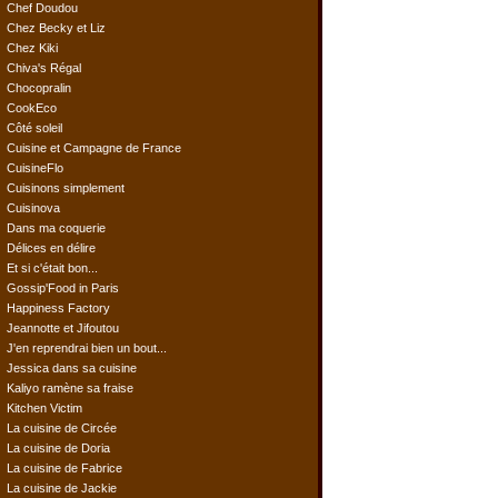
Chef Doudou
Chez Becky et Liz
Chez Kiki
Chiva's Régal
Chocopralin
CookEco
Côté soleil
Cuisine et Campagne de France
CuisineFlo
Cuisinons simplement
Cuisinova
Dans ma coquerie
Délices en délire
Et si c'était bon...
Gossip'Food in Paris
Happiness Factory
Jeannotte et Jifoutou
J'en reprendrai bien un bout...
Jessica dans sa cuisine
Kaliyo ramène sa fraise
Kitchen Victim
La cuisine de Circée
La cuisine de Doria
La cuisine de Fabrice
La cuisine de Jackie