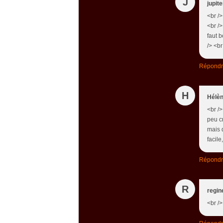
J
jupite
<br />
<br />
faut 
/> <br
Répond
H
Hélèn
<br /
peu cr
mais 
facile
Répond
R
regin
<br />