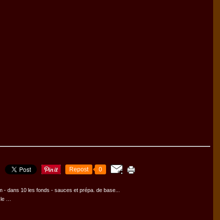
Repost
0
m
-
dans
10 les fonds - sauces et prépa. de base...
cle
…