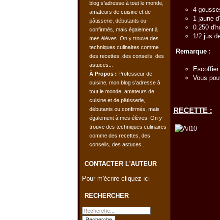
4 gousses
1 jaune d
0.250 d'hu
1/2 jus de
Remarque :
Escoffier 
À Propos :
Professeur de
Vous pouve
cuisine, mon blog s'adresse à
tout le monde, amateurs de
cuisine et de pâtisserie,
débutants ou confirmés, mais
RECETTE :
également à mes élèves. On y
trouve des techniques culinaires
comme des recettes, des
conseils, des astuces...
CONTACTER L'AUTEUR
Pour m'écrire cliquez ici
RECHERCHER