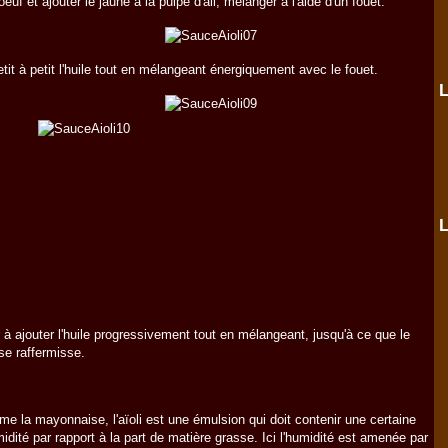
l'oeuf et ajouter le jaune à la pulpe d'ail, mélanger à l'aide d'un fouet.
etit à petit l'huile tout en mélangeant énergiquement avec le fouet.
L
L
 à ajouter l'huile progressivement tout en mélangeant, jusqu'à ce que le
e raffermisse.
e la mayonnaise, l'aïoli est une émulsion qui doit contenir une certaine
midité par rapport à la part de matière grasse. Ici l'humidité est amenée par