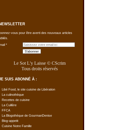
NEWSLETTER
bonnez-vous pour être averti des nouveaux articles
ubliés.
mail
Le Sot L'y Laisse © CScrim
Tous droits réservés
JE SUIS ABONNÉ À :
Libé Food, le site cuisine de Libération
La culinothèque
Recettes de cuisine
La Cuillère
FFCA
La Blogothèque de GourmanDenise
Blog-appetit
Cuisine Notre Famille