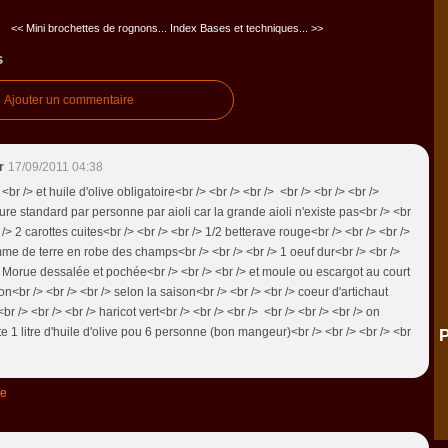
<< Mini brochettes de rognons...
Index Bases et techniques... >>
s
Ajouter un commentaire
r
17/09/2011 04:38
 <br /> et huile d'olive obligatoire<br /> <br /> <br /> <br /> <br /> <br />
ure standard par personne par aioli car la grande aioli n'existe pas<br /> <br
 /> 2 carottes cuites<br /> <br /> <br /> 1/2 betterave rouge<br /> <br /> <br />
me de terre en robe des champs<br /> <br /> <br /> 1 oeuf dur<br /> <br />
> Morue dessalée et pochée<br /> <br /> <br /> et moule ou escargot au court
on<br /> <br /> <br /> selon la saison<br /> <br /> <br /> coeur d'artichaut
<br /> <br /> <br /> haricot vert<br /> <br /> <br /> <br /> <br /> <br /> on
e 1 litre d'huile d'olive pou 6 personne (bon mangeur)<br /> <br /> <br /> <br
P
re