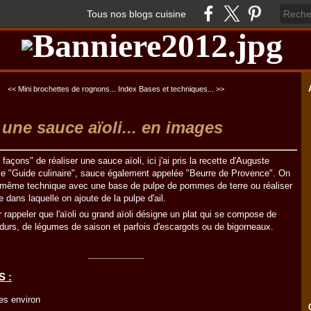
Tous nos blogs cuisine
<< Mini brochettes de rognons...
Index Bases et techniques... >>
 une sauce aïoli... en images
s façons" de réaliser une sauce aïoli, ici j'ai pris la recette d'Auguste
le "Guide culinaire", sauce également appelée "Beurre de Provence". On
la même technique avec une base de pulpe de pommes de terre ou réaliser
dans laquelle on ajoute de la pulpe d'ail.
r rappeler que l'aïoli ou grand aïoli désigne un plat qui se compose de
durs, de légumes de saison et parfois d'escargots ou de bigorneaux.
__________
 :
es environ