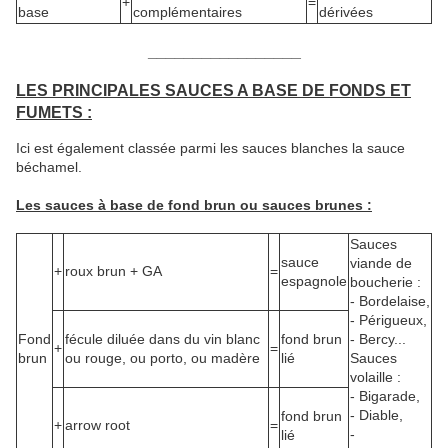
+
=
base
complémentaires
dérivées
_________________
LES PRINCIPALES SAUCES A BASE DE FONDS ET
FUMETS :
Ici est également classée parmi les sauces blanches la sauce
béchamel.
Les sauces à base de fond brun ou sauces brunes :
Sauces
sauce
viande de
+
roux brun + GA
=
espagnole
boucherie :
- Bordelaise,
- Périgueux,
Fond
fécule diluée dans du vin blanc
fond brun
- Bercy...
+
=
brun
ou rouge, ou porto, ou madère
lié
Sauces
volaille :
- Bigarade,
- Diable,
fond brun
+
arrow root
=
-
lié