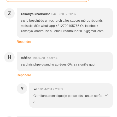
Z
zakariya khadroune
04/10/2017 20:37
stp je besoint de un recherch a les sauces méres répends
mois stp MOn whatsapp +212700105765 Ou facebook
zakariya khadroune ou email khadroune2015@gmail.com
Répondre
H
Hélène
19/04/2016 09:54
stp christohpe quand tu abrèges GA ; sa signifie quoi
Répondre
Y
Yo
10/04/2017 23:09
Garniture aromatique je pense. (dsl, un an après... ^^
)