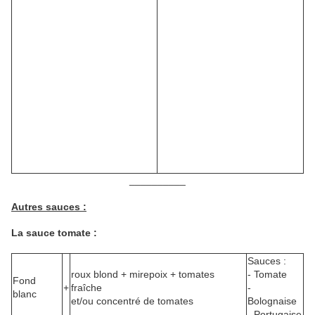
__________
Autres sauces :
La sauce tomate :
Sauces :
roux blond + mirepoix + tomates
- Tomate
Fond
+
fraîche
-
blanc
et/ou concentré de tomates
Bolognaise
- Portugaise