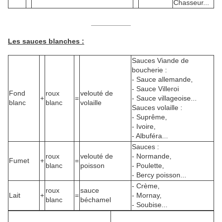
Chasseur...
__________
Les sauces blanches :
Sauces Viande de
boucherie :
- Sauce allemande,
- Sauce Villeroi
Fond
roux
velouté de
+
=
- Sauce villageoise...
blanc
blanc
volaille
Sauces volaille :
- Suprême,
- Ivoire,
- Albuféra...
Sauces :
roux
velouté de
- Normande,
Fumet
+
=
blanc
poisson
- Poulette,
- Bercy poisson...
- Crème,
roux
sauce
Lait
+
=
- Mornay,
blanc
béchamel
- Soubise...