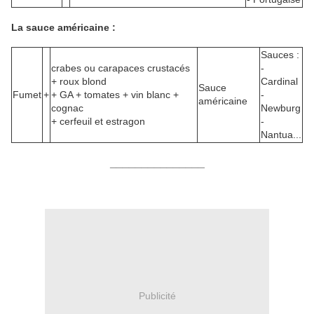
La sauce américaine :
Sauces :
crabes ou carapaces crustacés
-
+ roux blond
Cardinal
Sauce
Fumet
+
+ GA + tomates + vin blanc +
-
américaine
cognac
Newburg
+ cerfeuil et estragon
-
Nantua...
_______________
Publicité