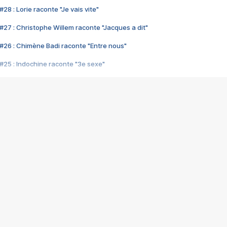
28 : Lorie raconte "Je vais vite"
#27 : Christophe Willem raconte "Jacques a dit"
#26 : Chimène Badi raconte "Entre nous"
#25 : Indochine raconte "3e sexe"
#24 : Zaho raconte "C'est chelou"
#23 : Patrick Bruel raconte "Au café des délices"
#22 : Kyo raconte "Le chemin"
#21 : Nolwenn Leroy raconte "Cassé"
#20 : Patrick Hernandez raconte "Born to be alive"
#19 : Lorie raconte "Près de moi"
#18 : Michael Jones raconte "A nos actes manqués" (avec Jean-Jacque
#17 : Khaled raconte "Aïcha"